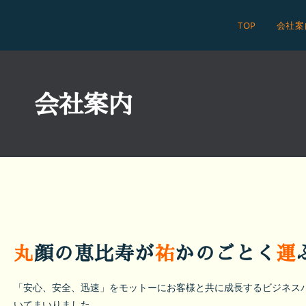
TOP
会社案
会社案内
丸
顔の恵比寿が
祐
かのごとく
運
「安心、安全、迅速」をモットーにお客様と共に成長するビジネスパ
いてまいりました。