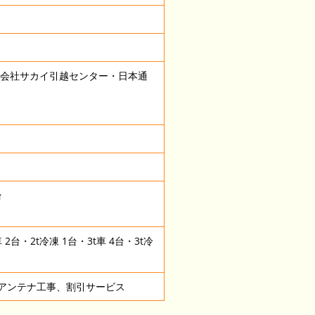
式会社サカイ引越センター・日本通
台
 2台・2t冷凍 1台・3t車 4台・3t冷
アンテナ工事、割引サービス