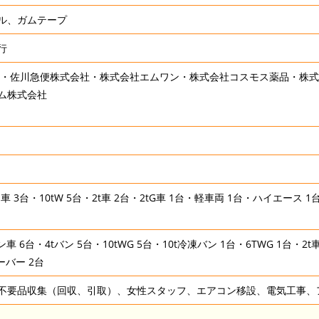
ル、ガムテープ
行
社・佐川急便株式会社・株式会社エムワン・株式会社コスモス薬品・株
ム株式会社
ン車 3台・10tW 5台・2t車 2台・2tG車 1台・軽車両 1台・ハイエース 1
ン車 6台・4tバン 5台・10tWG 5台・10t冷凍バン 1台・6TWG 1台・2t車
ーバー 2台
不要品収集（回収、引取）、女性スタッフ、エアコン移設、電気工事、