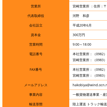
営業所
宮崎営業所 ：住所：〒88
代表取締役
河野 和彦
会社設立
平成20年6月
資本金
300万円
営業時間
9:00～18:00
電話番号
本社営業所：（0982）2
宮崎営業所：（0983）3
FAX番号
本社営業所：（0982）2
宮崎営業所：（0983）3
メールアドレス
hakobiya@wind.ocn.n
事業内容
一般貨物運送事業・産
輸送形態
陸上運送 トラック輸