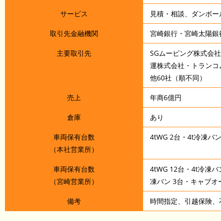
サービス
見積・相談、ダンボー
取引先金融機関
宮崎銀行・宮崎太陽銀
主要取引先
SGムービング株式会
運株式会社・トランコ
他60社（順不同）
売上
年商6億円
倉庫
あり
車両保有台数
4tWG 2台・4t冷凍バ
（本社営業所）
車両保有台数
4tWG 12台・4t冷凍バ
（宮崎営業所）
凍バン 3台・キャブオ
備考
時間指定、引越保険、